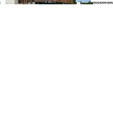
SOLERA SR
LIEU
RUE ILYA P
SURFACE
1818 M²
HAUTEUR
7,7 M