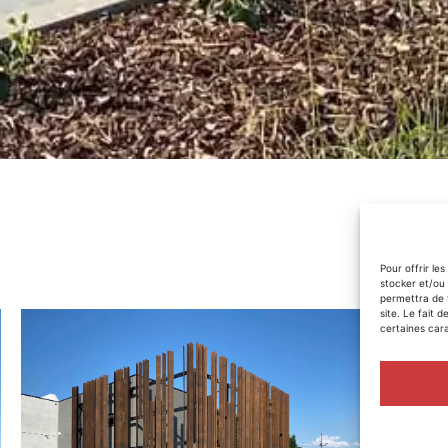
Pour offrir le
stocker et/ou 
permettra de 
site. Le fait 
certaines cara
CLIENT :