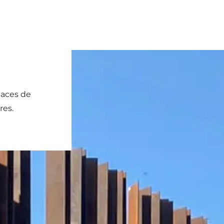
paces de
res.