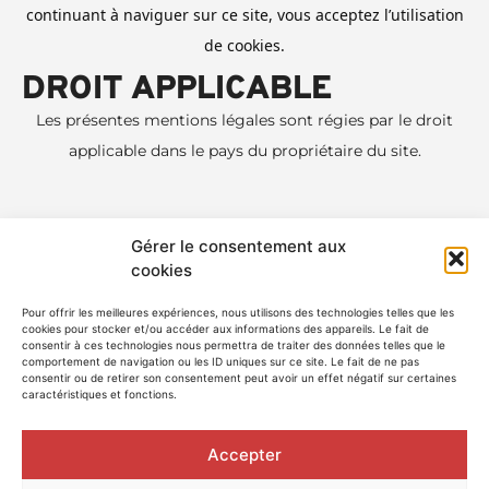
continuant à naviguer sur ce site, vous acceptez l’utilisation
de cookies.
DROIT APPLICABLE
Les présentes mentions légales sont régies par le droit
applicable dans le pays du propriétaire du site.
Gérer le consentement aux
cookies
BUREAU LUC MOULIN
Nous concevons des espaces uniques où l’esthétique, la
Pour offrir les meilleures expériences, nous utilisons des technologies telles que les
fonctionnalité et le respect de l’environnement s’entrelacent
cookies pour stocker et/ou accéder aux informations des appareils. Le fait de
consentir à ces technologies nous permettra de traiter des données telles que le
harmonieusement. À l’écoute de nos clients, nous
comportement de navigation ou les ID uniques sur ce site. Le fait de ne pas
transformons leurs idées en réalisations qui allient
consentir ou de retirer son consentement peut avoir un effet négatif sur certaines
innovation, savoir-faire et sensibilité aux enjeux
caractéristiques et fonctions.
contemporains.
LIENS UTILES
Accepter
HOME
ABOUT
WORKS
TEAM
CONTACT
MENTIONS LÉGALES & VIE PRIVÉE