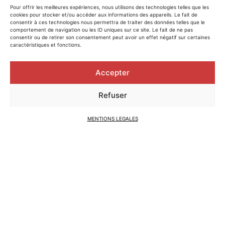
Pour offrir les meilleures expériences, nous utilisons des technologies telles que les
cookies pour stocker et/ou accéder aux informations des appareils. Le fait de
consentir à ces technologies nous permettra de traiter des données telles que le
comportement de navigation ou les ID uniques sur ce site. Le fait de ne pas
consentir ou de retirer son consentement peut avoir un effet négatif sur certaines
caractéristiques et fonctions.
Accepter
CLIENT
GOODMAN BELGIUM NV
LIEU
Refuser
CHEMIN DE LA RECONVERSION, 11 – 7110, HOUDENG-GOEGNIES
HAUTEUR
13,8M
SURFACE
MENTIONS LEGALES
17.700M²